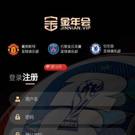
送
18
元
注册
登录