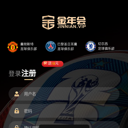
送
18
元
注册
登录